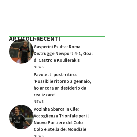
ARTICOLI RECENTI
NEWS
Gasperini Esulta: Roma
Distrugge Newport 4-1, Goal
di Castro e Koulierakis
NEWS
Pavoletti post-ritiro:
‘Possibile ritorno a gennaio,
ho ancora un desiderio da
realizzare’
NEWS
Vozinha Sbarca in Cile:
Accoglienza Trionfale per il
Nuovo Portiere del Colo
Colo e Stella del Mondiale
NEWS