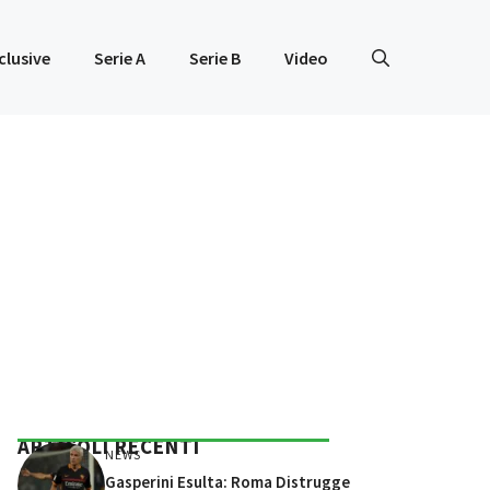
clusive
Serie A
Serie B
Video
ARTICOLI RECENTI
NEWS
Gasperini Esulta: Roma Distrugge