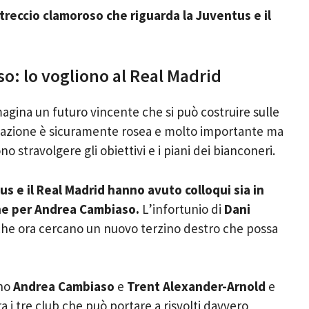
treccio clamoroso che riguarda la Juventus e il
o: lo vogliono al Real Madrid
magina un futuro vincente che si può costruire sulle
situazione è sicuramente rosea e molto importante ma
travolgere gli obiettivi e i piani dei bianconeri.
us e il Real Madrid hanno avuto colloqui sia in
ne per Andrea Cambiaso.
L’infortunio di
Dani
 che ora cercano un nuovo terzino destro che possa
ono
Andrea Cambiaso
e
Trent Alexander-Arnold
e
a i tre club che può portare a risvolti davvero