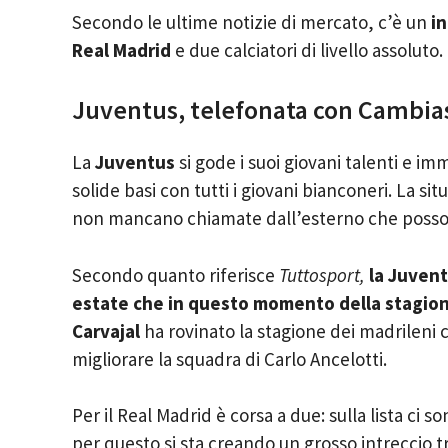
Secondo le ultime notizie di mercato, c’è un
in
Real Madrid
e due calciatori di livello assoluto.
Juventus, telefonata con Cambias
La
Juventus
si gode i suoi giovani talenti e im
solide basi con tutti i giovani bianconeri. La 
non mancano chiamate dall’esterno che possono s
Secondo quanto riferisce
Tuttosport,
la Juvent
estate che in questo momento della stagio
Carvajal
ha rovinato la stagione dei madrileni
migliorare la squadra di Carlo Ancelotti.
Per il Real Madrid è corsa a due: sulla lista ci s
per questo si sta creando un grosso intreccio tr