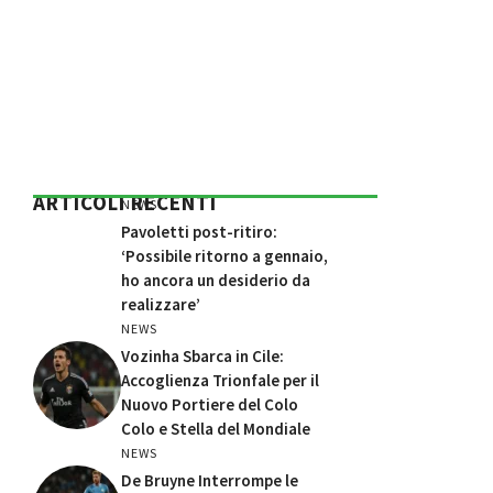
ARTICOLI RECENTI
NEWS
Pavoletti post-ritiro:
‘Possibile ritorno a gennaio,
ho ancora un desiderio da
realizzare’
NEWS
Vozinha Sbarca in Cile:
Accoglienza Trionfale per il
Nuovo Portiere del Colo
Colo e Stella del Mondiale
NEWS
De Bruyne Interrompe le