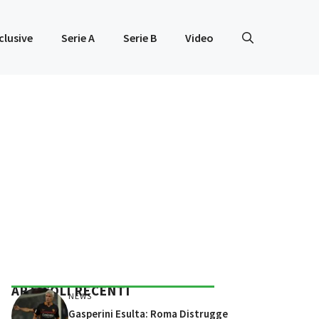
clusive
Serie A
Serie B
Video
ARTICOLI RECENTI
NEWS
Gasperini Esulta: Roma Distrugge