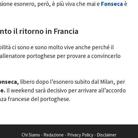
ione esonero, però, è più viva che mai e
Fonseca
è
to il ritorno in Francia
ilità ci sono e sono molto vive anche perché il
’allenatore portoghese per provare a convincerlo
onseca,
libero dopo l’esonero subito dal Milan, per
e.
Il weekend sarà decisivo per arrivare all’accordo
enza francese del portoghese.
Chi Siamo
-
Redazione
-
Privacy Policy
-
Disclaimer