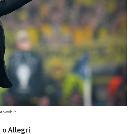
atoweb.it
o Allegri