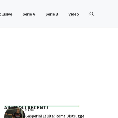
clusive
Serie A
Serie B
Video
ARTICOLI RECENTI
NEWS
Gasperini Esulta: Roma Distrugge