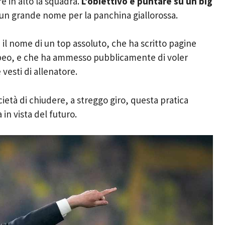
e in alto la squadra.
L’obiettivo è puntare su un big
 un grande nome per la panchina giallorossa.
 il nome di un top assoluto, che ha scritto pagine
ropeo, e che ha ammesso pubblicamente di voler
vesti di allenatore.
ietà di chiudere, a streggo giro, questa pratica
in vista del futuro.