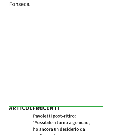
Fonseca.
ARTICOLI RECENTI
NEWS
Pavoletti post-ritiro:
‘Possibile ritorno a gennaio,
ho ancora un desiderio da