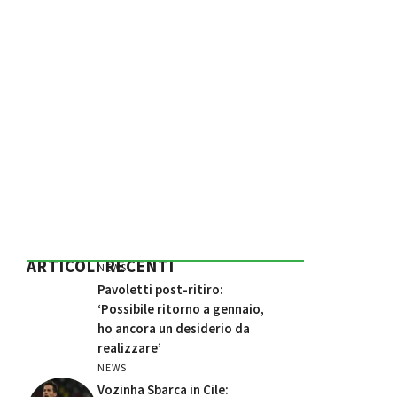
ARTICOLI RECENTI
NEWS
Pavoletti post-ritiro:
‘Possibile ritorno a gennaio,
ho ancora un desiderio da
realizzare’
NEWS
Vozinha Sbarca in Cile: