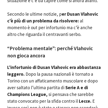
situazione e c’è da capire come si andrà avanti.
Secondo le ultime notizie, p
er Dusan Vlahovic
c’è più di un problema da risolvere:
al
momento è out per infortunio ma c’è anche
altro che riguarda il centravanti serbo.
“Problema mentale”: perché Vlahovic
non gioca ancora
L’infortunio di Dusan Vlahovic era abbastanza
leggero.
Dopo la pausa nazionali è tornato a
Torino con un affaticamento muscolare e dopo
aver saltato l’ultima partita di
Serie A e di
Champions League,
si pensava che sarebbe
stato convocato per la sfida contro il
Lecce.
E
invece così non è stato e stasera non scenderà