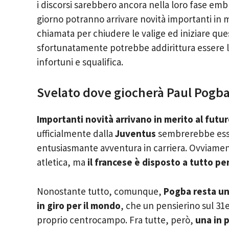
i discorsi sarebbero ancora nella loro fase em
giorno potranno arrivare novità importanti in 
chiamata per chiudere le valige ed iniziare que
sfortunatamente potrebbe addirittura essere la 
infortuni e squalifica.
Svelato
dove giocherà Paul Pogb
Importanti novità arrivano in merito al futu
ufficialmente dalla
Juventus
sembrerebbe esse
entusiasmante avventura in carriera. Ovviament
atletica, ma
il francese è disposto a tutto per 
Nonostante tutto, comunque,
Pogba resta un 
in giro per il mondo
, che un pensierino sul 31
proprio centrocampo. Fra tutte, però,
una in 