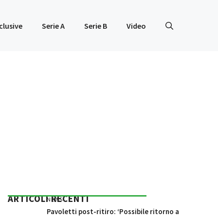
clusive
Serie A
Serie B
Video
ARTICOLI RECENTI
NEWS
Pavoletti post-ritiro: ‘Possibile ritorno a