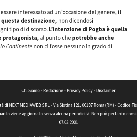
 essere interessato ad un’occasione del genere,
il
 questa destinazione
, non dicendosi
ni tipo di discorso.
L’intenzione di Pogba è quella
re protagonista
, al punto che
potrebbe anche
io Continente
non ci fosse nessuno in grado di
Chi Siamo
-
Redazione
-
Privacy Policy
-
Disclaimer
tà di NEXTMEDIAWEB SRL - Via Sistina 121, 00187 Roma (RM) - Codice Fisca
uanto viene aggiornato senza alcuna periodicità. Non può pertanto consider
07.03.2001