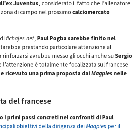
ull’ex Juventus
, considerato il fatto che l’allenatore
a zona di campo nel prossimo
calciomercato
 di
fichajes.net
,
Paul Pogba sarebbe finito nel
starebbe prestando particolare attenzione al
a rinforzarsi avrebbe messo gli occhi anche su
Sergio
he l’attenzione è totalmente focalizzata sul francese
e ricevuto una prima proposta dai
Magpies
nelle
ta del francese
i primi passi concreti nei confronti di Paul
ncipali obiettivi della dirigenza dei
Magpies
per il