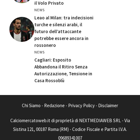
il Volo Privato
NEWS
Leao al Milan: tra indecisioni
turche e silenzi arabi, il
futuro dell’attaccante
potrebbe essere ancora in
rossonero
NEWS
Cagliari: Esposito
Abbandona il Ritiro Senza
Autorizzazione, Tensione in
Casa Rossoblù
Chi Siamo
-
Redazione
-
Privacy Policy
-
Disclaimer
Calciomercatoweb.it di proprietà di NEXTMEDIAWEB SRL - Via
Sistina 121, 00187 Roma (RM) - Codice Fiscale e Partita I.V.A.
09689341007