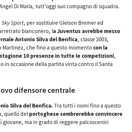
 Angel Di Maria, tutt’oggi suo compagno di squadra.
i
Sky Sport
, per sostituire Gleison Bremer ed
arretrato bianconero, l
a Juventus avrebbe messo
ernale Antonio Silva del Benfica
, classe 2003,
to Martinez, che fino a questo momento
con la
n stagione 10 presenze in tutte le competizioni
,
in occasione della partita vinta contro il Santa
ovo difensore centrale
io Silva del Benfica.
Tra tutti i nomi fino a questo
, quello del
portoghese sembrerebbe convincere
o sì giovane, ma in grado di reggere palcoscenici