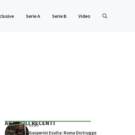
clusive
Serie A
Serie B
Video
ARTICOLI RECENTI
NEWS
Gasperini Esulta: Roma Distrugge