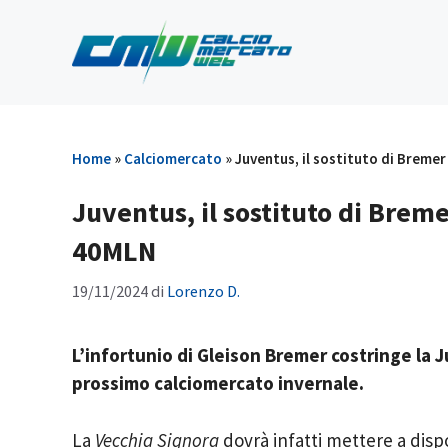
Vai
al
contenuto
Home
»
Calciomercato
»
Juventus, il sostituto di Breme
Juventus, il sostituto di Brem
40MLN
19/11/2024
di
Lorenzo D.
L’infortunio di Gleison Bremer costringe la J
prossimo calciomercato invernale.
La
Vecchia Signora
dovrà infatti mettere a disp