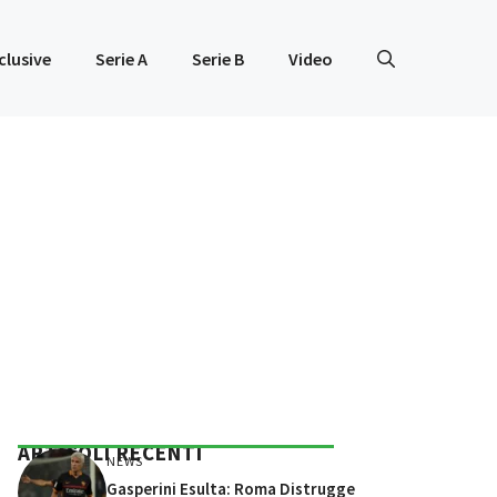
clusive
Serie A
Serie B
Video
ARTICOLI RECENTI
NEWS
Gasperini Esulta: Roma Distrugge