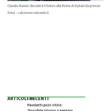
Claudio Ranieri deciderà il futuro alla Roma di Dybala (la presse
foto) – calciomercatoweb.it
ARTICOLI RECENTI
NEWS
Pavoletti post-ritiro:
‘Possibile ritorno a gennaio,