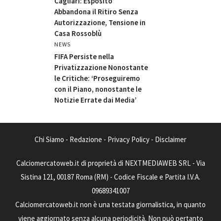
Cagliari: Esposito
Abbandona il Ritiro Senza
Autorizzazione, Tensione in
Casa Rossoblù
NEWS
FIFA Persiste nella
Privatizzazione Nonostante
le Critiche: ‘Proseguiremo
con il Piano, nonostante le
Notizie Errate dai Media’
Chi Siamo
-
Redazione
-
Privacy Policy
-
Disclaimer
Calciomercatoweb.it di proprietà di NEXTMEDIAWEB SRL - Via
Sistina 121, 00187 Roma (RM) - Codice Fiscale e Partita I.V.A.
09689341007
Calciomercatoweb.it non è una testata giornalistica, in quanto
viene aggiornato senza alcuna periodicità. Non può pertanto