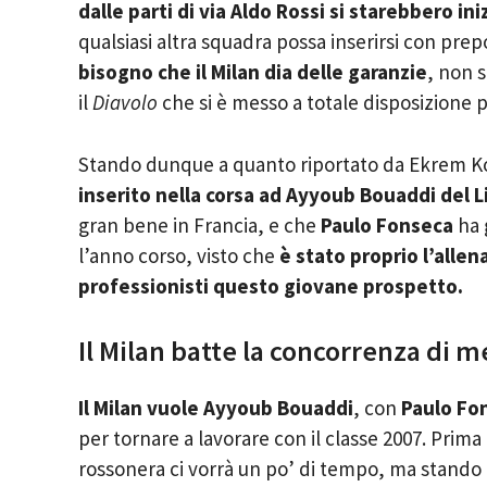
dalle parti di via Aldo Rossi si starebbero i
qualsiasi altra squadra possa inserirsi con pre
bisogno che il Milan dia delle garanzie
, non 
il
Diavolo
che si è messo a totale disposizione p
Stando dunque a quanto riportato da Ekrem Kon
inserito nella corsa ad Ayyoub Bouaddi del Li
gran bene in Francia, e che
Paulo Fonseca
ha g
l’anno corso, visto che
è stato proprio l’allen
professionisti questo giovane prospetto.
Il Milan batte la concorrenza di m
Il Milan vuole Ayyoub
Bouaddi
, con
Paulo Fo
per tornare a lavorare con il classe 2007. Prima 
rossonera ci vorrà un po’ di tempo, ma stando a