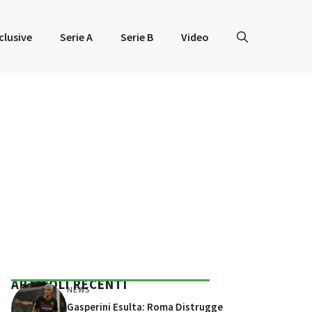
clusive
Serie A
Serie B
Video
ARTICOLI RECENTI
NEWS
Gasperini Esulta: Roma Distrugge