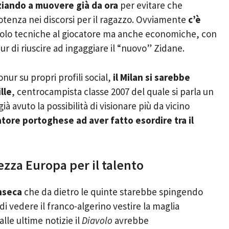
niziando a muovere già da ora
per evitare che
potenza nei discorsi per il ragazzo. Ovviamente
c’è
solo tecniche al giocatore ma anche economiche, con
ur di riuscire ad ingaggiare il “nuovo” Zidane.
ur su propri profili social,
il Milan si sarebbe
lle
, centrocampista classe 2007 del quale si parla un
ià avuto la possibilità di visionare più da vicino
atore portoghese ad aver fatto esordire tra il
ezza Europa per il talento
nseca
che da dietro le quinte starebbe spingendo
di vedere il franco-algerino vestire la maglia
lle ultime notizie il
Diavolo
avrebbe