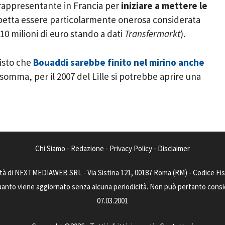
rappresentante in Francia per
iniziare a mettere le
spetta essere particolarmente onerosa considerata
10 milioni di euro stando a dati
Transfermarkt
).
visto che
Bouaddi sarebbe finito nel mirino anche
nsomma, per il 2007 del Lille si potrebbe aprire una
Chi Siamo
-
Redazione
-
Privacy Policy
-
Disclaimer
tà di NEXTMEDIAWEB SRL - Via Sistina 121, 00187 Roma (RM) - Codice Fisca
uanto viene aggiornato senza alcuna periodicità. Non può pertanto consider
07.03.2001