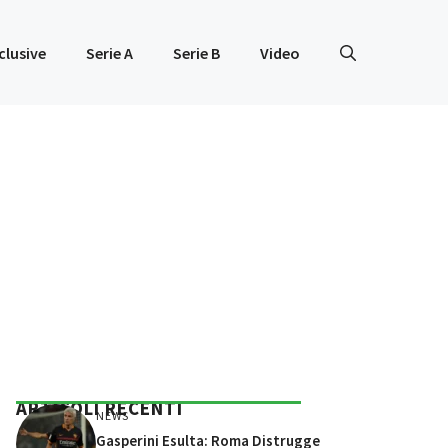
clusive
Serie A
Serie B
Video
ARTICOLI RECENTI
NEWS
Gasperini Esulta: Roma Distrugge