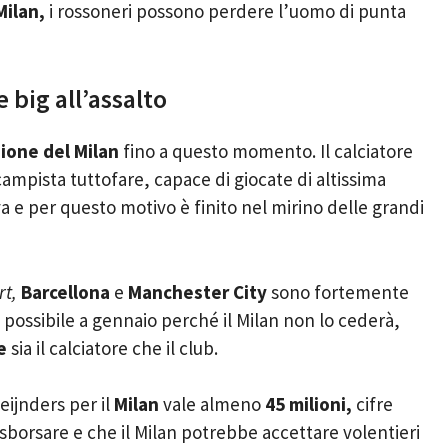
Milan,
i rossoneri possono perdere l’uomo di punta
 big all’assalto
gione del Milan
fino a questo momento. Il calciatore
mpista tuttofare, capace di giocate di altissima
iva e per questo motivo è finito nel mirino delle grandi
rt,
Barcellona
e
Manchester City
sono fortemente
ossibile a gennaio perché il Milan non lo cederà,
e
sia il calciatore che il club.
eijnders per il
Milan
vale almeno
45 milioni,
cifre
sborsare e che il Milan potrebbe accettare volentieri