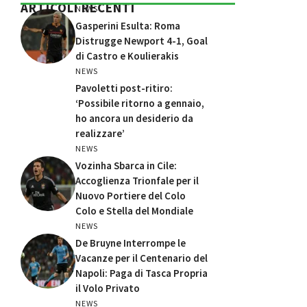
ARTICOLI RECENTI
NEWS
Gasperini Esulta: Roma
Distrugge Newport 4-1, Goal
di Castro e Koulierakis
NEWS
Pavoletti post-ritiro:
‘Possibile ritorno a gennaio,
ho ancora un desiderio da
realizzare’
NEWS
Vozinha Sbarca in Cile:
Accoglienza Trionfale per il
Nuovo Portiere del Colo
Colo e Stella del Mondiale
NEWS
De Bruyne Interrompe le
Vacanze per il Centenario del
Napoli: Paga di Tasca Propria
il Volo Privato
NEWS