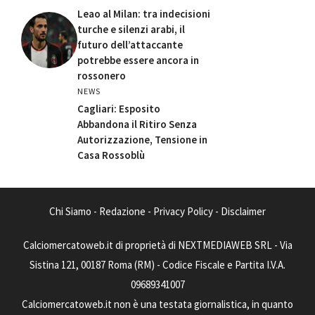
Leao al Milan: tra indecisioni
turche e silenzi arabi, il
futuro dell’attaccante
potrebbe essere ancora in
rossonero
NEWS
Cagliari: Esposito
Abbandona il Ritiro Senza
Autorizzazione, Tensione in
Casa Rossoblù
Chi Siamo
-
Redazione
-
Privacy Policy
-
Disclaimer
Calciomercatoweb.it di proprietà di NEXTMEDIAWEB SRL - Via
Sistina 121, 00187 Roma (RM) - Codice Fiscale e Partita I.V.A.
09689341007
Calciomercatoweb.it non è una testata giornalistica, in quanto