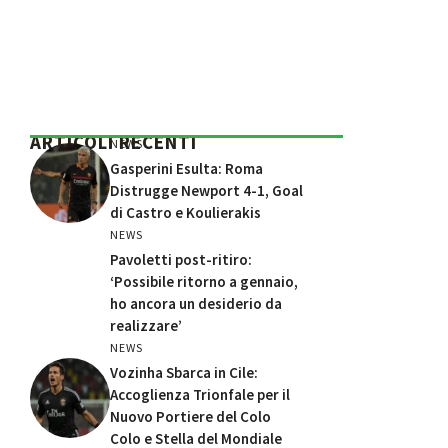
ARTICOLI RECENTI
NEWS
Gasperini Esulta: Roma
Distrugge Newport 4-1, Goal
di Castro e Koulierakis
NEWS
Pavoletti post-ritiro:
‘Possibile ritorno a gennaio,
ho ancora un desiderio da
realizzare’
NEWS
Vozinha Sbarca in Cile:
Accoglienza Trionfale per il
Nuovo Portiere del Colo
Colo e Stella del Mondiale