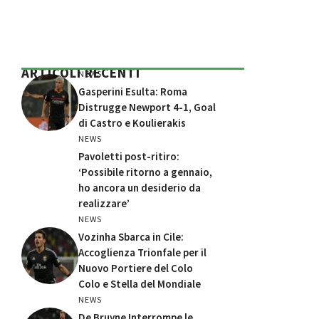
ARTICOLI RECENTI
NEWS
Gasperini Esulta: Roma
Distrugge Newport 4-1, Goal
di Castro e Koulierakis
NEWS
Pavoletti post-ritiro:
‘Possibile ritorno a gennaio,
ho ancora un desiderio da
realizzare’
NEWS
Vozinha Sbarca in Cile:
Accoglienza Trionfale per il
Nuovo Portiere del Colo
Colo e Stella del Mondiale
NEWS
De Bruyne Interrompe le