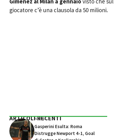
Gimenez al Milan a gennaio
visto che sul
giocatore c’è una clausola da 50 milioni.
ARTICOLI RECENTI
NEWS
Gasperini Esulta: Roma
Distrugge Newport 4-1, Goal