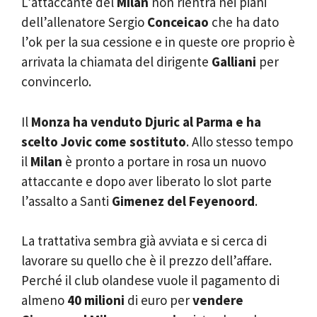
L’attaccante del
Milan
non rientra nei piani
dell’allenatore Sergio
Conceicao
che ha dato
l’ok per la sua cessione e in queste ore proprio è
arrivata la chiamata del dirigente
Galliani
per
convincerlo.
Il
Monza ha venduto Djuric al Parma e ha
scelto Jovic come
sostituto
. Allo stesso tempo
il
Milan
è pronto a portare in rosa un nuovo
attaccante e dopo aver liberato lo slot parte
l’assalto a Santi
Gimenez
del Feyenoord
.
La trattativa sembra già avviata e si cerca di
lavorare su quello che è il prezzo dell’affare.
Perché il club olandese vuole il pagamento di
almeno
40 milioni
di euro per
vendere