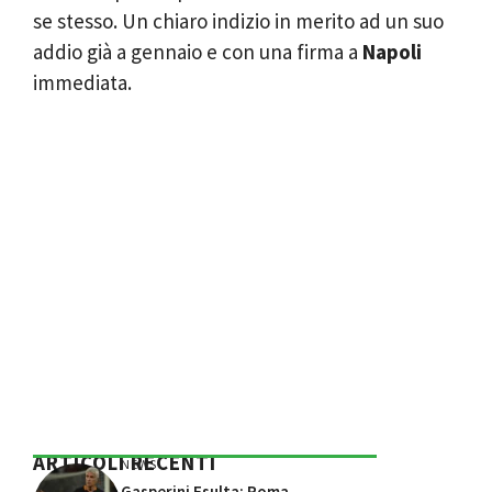
se stesso. Un chiaro indizio in merito ad un suo
addio già a gennaio e con una firma a
Napoli
immediata.
ARTICOLI RECENTI
NEWS
Gasperini Esulta: Roma