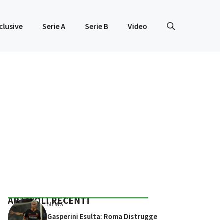
clusive
Serie A
Serie B
Video
ARTICOLI RECENTI
NEWS
Gasperini Esulta: Roma Distrugge