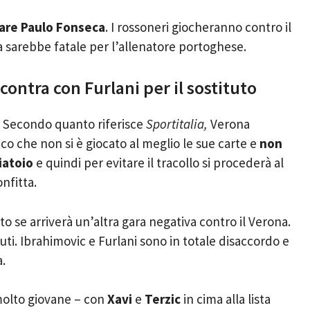
rare Paulo Fonseca
. I rossoneri giocheranno contro il
a sarebbe fatale per l’allenatore portoghese.
ontra con Furlani per il sostituto
Secondo quanto riferisce
Sportitalia,
Verona
co che non si è giocato al meglio le sue carte e
non
iatoio
e quindi per evitare il tracollo si procederà al
nfitta.
o se arriverà un’altra gara negativa contro il Verona.
ituti. Ibrahimovic e Furlani sono in totale disaccordo e
a.
molto giovane – con
Xavi
e
Terzic
in cima alla lista