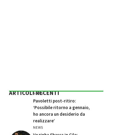
ARTICOLI RECENTI
NEWS
Pavoletti post-ritiro:
‘Possibile ritorno a gennaio,
ho ancora un desiderio da
realizzare’
NEWS
Vozinha Sbarca in Cile: