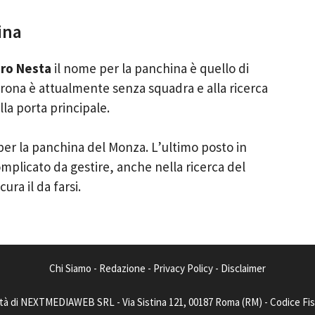
ina
ro Nesta
il nome per la panchina è quello di
erona è attualmente senza squadra e alla ricerca
lla porta principale.
 per la panchina del Monza. L’ultimo posto in
mplicato da gestire, anche nella ricerca del
ura il da farsi.
Chi Siamo
-
Redazione
-
Privacy Policy
-
Disclaimer
tà di NEXTMEDIAWEB SRL - Via Sistina 121, 00187 Roma (RM) - Codice Fisca