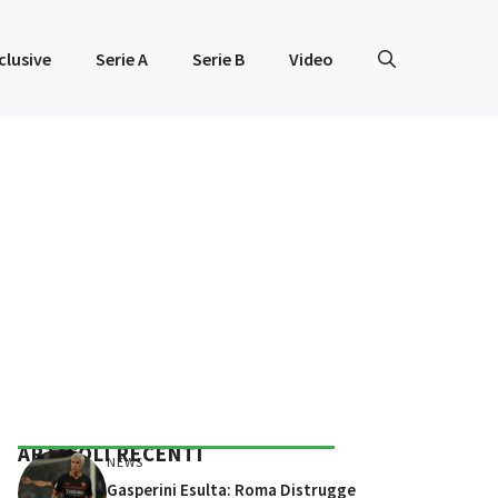
clusive
Serie A
Serie B
Video
ARTICOLI RECENTI
NEWS
Gasperini Esulta: Roma Distrugge