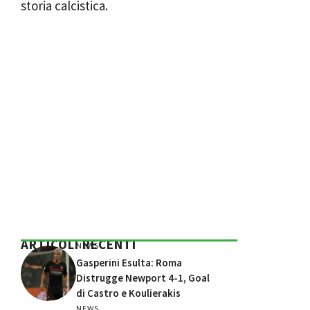
storia calcistica.
ARTICOLI RECENTI
NEWS
Gasperini Esulta: Roma
Distrugge Newport 4-1, Goal
di Castro e Koulierakis
NEWS