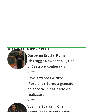
ARTICOLI RECENTI
NEWS
Gasperini Esulta: Roma
Distrugge Newport 4-1, Goal
di Castro e Koulierakis
NEWS
Pavoletti post-ritiro:
‘Possibile ritorno a gennaio,
ho ancora un desiderio da
realizzare’
NEWS
Vozinha Sbarca in Cile:
Accoglienza Trionfale per il