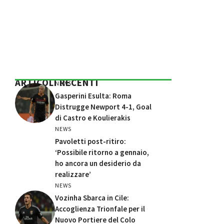
ARTICOLI RECENTI
NEWS
Gasperini Esulta: Roma
Distrugge Newport 4-1, Goal
di Castro e Koulierakis
NEWS
Pavoletti post-ritiro:
‘Possibile ritorno a gennaio,
ho ancora un desiderio da
realizzare’
NEWS
Vozinha Sbarca in Cile:
Accoglienza Trionfale per il
Nuovo Portiere del Colo