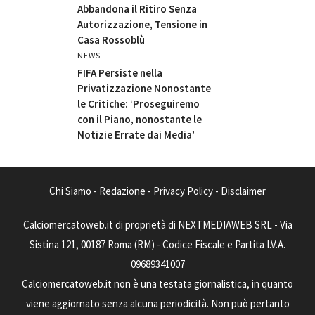
Abbandona il Ritiro Senza
Autorizzazione, Tensione in
Casa Rossoblù
NEWS
FIFA Persiste nella
Privatizzazione Nonostante
le Critiche: ‘Proseguiremo
con il Piano, nonostante le
Notizie Errate dai Media’
Chi Siamo
-
Redazione
-
Privacy Policy
-
Disclaimer
Calciomercatoweb.it di proprietà di NEXTMEDIAWEB SRL - Via
Sistina 121, 00187 Roma (RM) - Codice Fiscale e Partita I.V.A.
09689341007
Calciomercatoweb.it non è una testata giornalistica, in quanto
viene aggiornato senza alcuna periodicità. Non può pertanto