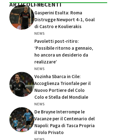
ARTICOLI RECENTI
NEWS
Gasperini Esulta: Roma
Distrugge Newport 4-1, Goal
di Castro e Koulierakis
NEWS
Pavoletti post-ritiro:
‘Possibile ritorno a gennaio,
ho ancora un desiderio da
realizzare’
NEWS
Vozinha Sbarca in Cile:
Accoglienza Trionfale per il
Nuovo Portiere del Colo
Colo e Stella del Mondiale
NEWS
De Bruyne Interrompe le
Vacanze per il Centenario del
Napoli: Paga di Tasca Propria
il Volo Privato
NEWS