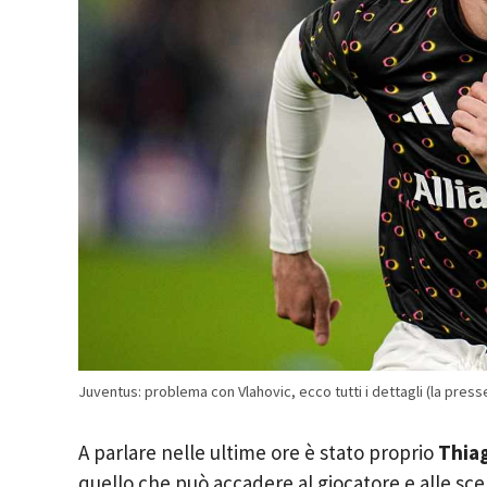
Juventus: problema con Vlahovic, ecco tutti i dettagli (la pres
A parlare nelle ultime ore è stato proprio
Thia
quello che può accadere al giocatore e alle sce