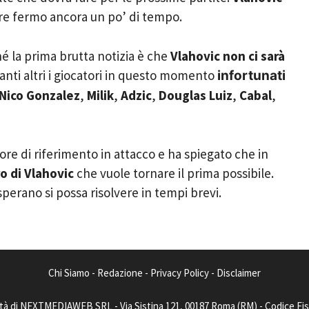
re fermo ancora un po’ di tempo.
hé la prima brutta notizia è che
Vlahovic non ci sarà
anti altri i giocatori in questo momento
infortunati
Nico Gonzalez
,
Milik
,
Adzic
,
Douglas Luiz
,
Cabal
,
ore di riferimento in attacco e ha spiegato che in
ro di Vlahovic
che vuole tornare il prima possibile.
sperano si possa risolvere in tempi brevi.
Chi Siamo
-
Redazione
-
Privacy Policy
-
Disclaimer
tà di NEXTMEDIAWEB SRL - Via Sistina 121, 00187 Roma (RM) - Codice Fisca