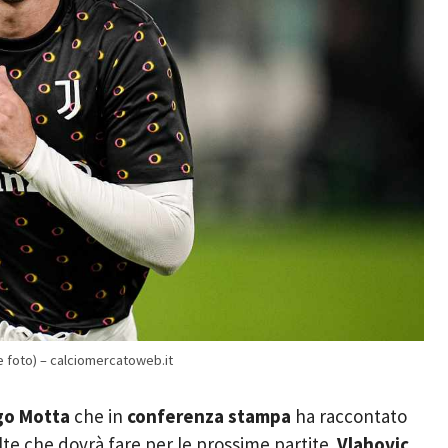
se foto) – calciomercatoweb.it
go Motta
che in
conferenza stampa
ha raccontato
lte che dovrà fare per le prossime partite.
Vlahovic