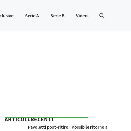
clusive
Serie A
Serie B
Video
ARTICOLI RECENTI
NEWS
Pavoletti post-ritiro: ‘Possibile ritorno a