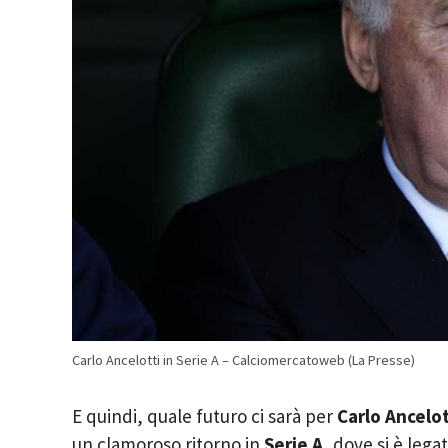
Carlo Ancelotti in Serie A – Calciomercatoweb (La Presse)
E quindi, quale futuro ci sarà per
Carlo Ancelot
un clamoroso ritorno in
Serie A
, dove si è lega