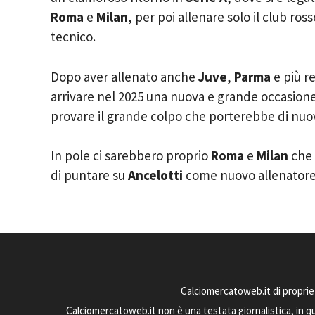
Roma
e
Milan
, per poi allenare solo il club ro
tecnico.
Dopo aver allenato anche
Juve
,
Parma
e più r
arrivare nel 2025 una nuova e grande occasione
provare il grande colpo che porterebbe di nuovo
In pole ci sarebbero proprio
Roma
e
Milan
che 
di puntare su
Ancelotti
come nuovo allenatore 
Calciomercatoweb.it di proprie
Calciomercatoweb.it non è una testata giornalistica, in q