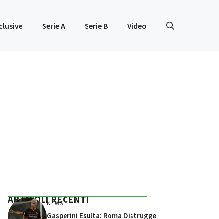
clusive
Serie A
Serie B
Video
ARTICOLI RECENTI
NEWS
Gasperini Esulta: Roma Distrugge