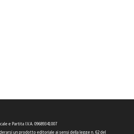
le e Partita I.V.A. 09689341007
arsi un prodotto editoriale ai sensi della legge n. 62 del