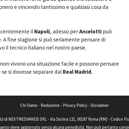
ssonero e vincendo tantissimo e qualsiasi cosa da
ecentemente il
Napoli
, adesso per
Ancelotti
può
. A fine stagione si può seriamente pensare di
 il tecnico italiano nel nostro paese.
non vivono una situazione facile e possono pensare
se si dovesse separare dal
Real Madrid
.
Chi Siamo
-
Redazione
-
Privacy Policy
-
Disclaimer
tà di NEXTMEDIAWEB SRL - Via Sistina 121, 00187 Roma (RM) - Codice Fisca
uanto viene aggiornato senza alcuna periodicità. Non può pertanto consider