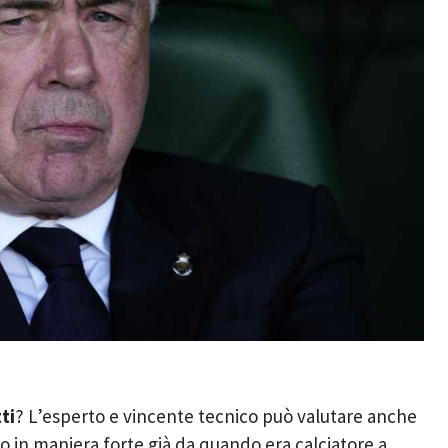
ti
? L’esperto e vincente tecnico può valutare anche
to in maniera forte già da quando era calciatore a