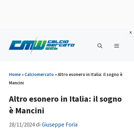
Vai
al
Menu
contenuto
Home
»
Calciomercato
»
Altro esonero in Italia: il sogno è
Mancini
Altro esonero in Italia: il sogno
è Mancini
28/11/2024
di
Giuseppe Foria