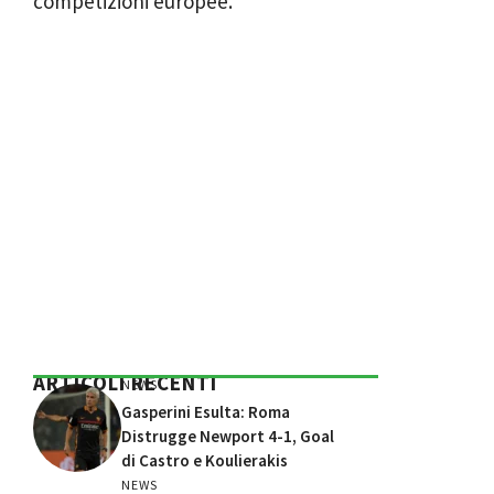
competizioni europee.
ARTICOLI RECENTI
NEWS
Gasperini Esulta: Roma
Distrugge Newport 4-1, Goal
di Castro e Koulierakis
NEWS