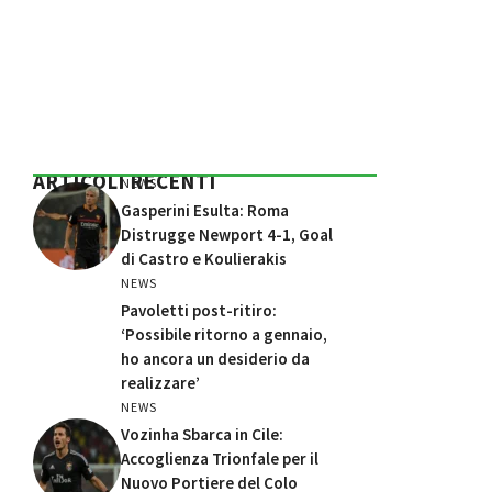
ARTICOLI RECENTI
NEWS
Gasperini Esulta: Roma
Distrugge Newport 4-1, Goal
di Castro e Koulierakis
NEWS
Pavoletti post-ritiro:
‘Possibile ritorno a gennaio,
ho ancora un desiderio da
realizzare’
NEWS
Vozinha Sbarca in Cile:
Accoglienza Trionfale per il
Nuovo Portiere del Colo