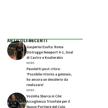
ARTICOLI RECENTI
NEWS
Gasperini Esulta: Roma
Distrugge Newport 4-1, Goal
di Castro e Koulierakis
NEWS
Pavoletti post-ritiro:
‘Possibile ritorno a gennaio,
ho ancora un desiderio da
realizzare’
NEWS
Vozinha Sbarca in Cile:
Accoglienza Trionfale per il
Nuovo Portiere del Colo