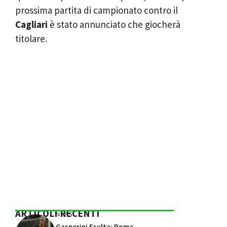
prossima partita di campionato contro il
Cagliari
è stato annunciato che giocherà
titolare.
ARTICOLI RECENTI
NEWS
Gasperini Esulta: Roma