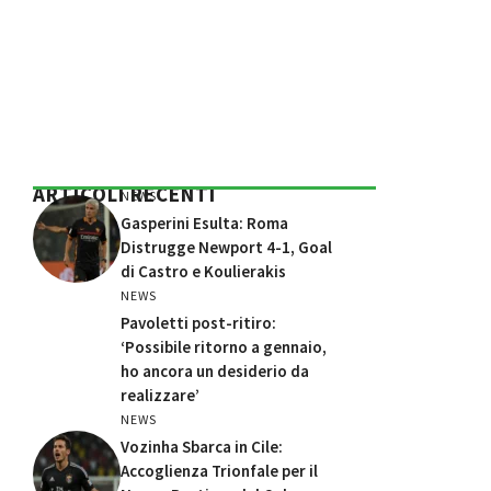
ARTICOLI RECENTI
NEWS
Gasperini Esulta: Roma
Distrugge Newport 4-1, Goal
di Castro e Koulierakis
NEWS
Pavoletti post-ritiro:
‘Possibile ritorno a gennaio,
ho ancora un desiderio da
realizzare’
NEWS
Vozinha Sbarca in Cile:
Accoglienza Trionfale per il