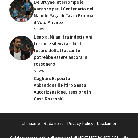
De Bruyne Interrompe le
Vacanze per il Centenario del
Napoli: Paga di Tasca Propria
il Volo Privato
NEWS
Leao al Milan: tra indecisioni
turche e silenzi arabi, il
futuro dell’attaccante
potrebbe essere ancora in
rossonero
NEWS
Cagliari: Esposito
Abbandona il Ritiro Senza
Autorizzazione, Tensione in
Casa Rossoblù
Chi Siamo
-
Redazione
-
Privacy Policy
-
Disclaimer