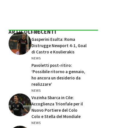
ARTICOLI RECENTI
NEWS
Gasperini Esulta: Roma
Distrugge Newport 4-1, Goal
di Castro e Koulierakis
NEWS
Pavoletti post-ritiro:
‘Possibile ritorno a gennaio,
ho ancora un desiderio da
realizzare’
NEWS
Vozinha Sbarca in Cile:
Accoglienza Trionfale per il
Nuovo Portiere del Colo
Colo e Stella del Mondiale
NEWS