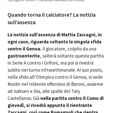
Zaccagni e Tomori – Calciomercatoweb (La Presse)
Quando torna il calciatore? La notizia
sull’assenza
La notizia sull’assenza di Mattia Zaccagni, in
ogni caso, riguarda soltanto la singola sfida
contro il Genoa.
Il giocatore, colpito da una
gastroenterite
, salterà soltanto questa partita
in Serie A contro i Grifoni, ma poi si rivedrà
subito nel turno infrasettimanale. Al suo posto,
nella sfida all’Olimpico contro il Genoa, si vede
Noslin nel tridente offensivo di Baroni, assieme
ad Isaksen e Dia, alle spalle del Taty
Castellanos. Già
nella partita contro il Como di
giovedì, si rivedrà appunto il rientrante
Zaccagni, così come Romagnoli che rientra