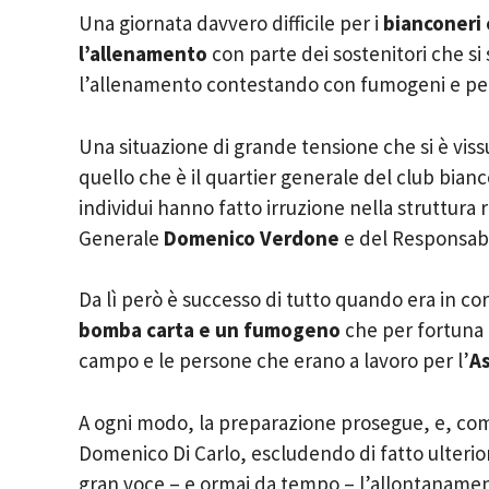
Una giornata davvero difficile per i
bianconeri 
l’allenamento
con parte dei sostenitori che si
l’allenamento contestando con fumogeni e pet
Una situazione di grande tensione che si è viss
quello che è il quartier generale del club bia
individui hanno fatto irruzione nella struttura 
Generale
Domenico Verdone
e del Responsabi
Da lì però è successo di tutto quando era in co
bomba carta e un fumogeno
che per fortuna
campo e le persone che erano a lavoro per l’
As
A ogni modo, la preparazione prosegue, e, come
Domenico Di Carlo, escludendo di fatto ulterio
gran voce – e ormai da tempo – l’allontanament