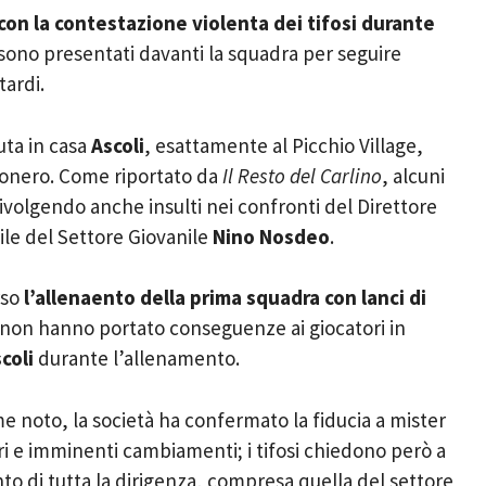
con la contestazione violenta dei tifosi durante
 sono presentati davanti la squadra per seguire
ardi.
uta in casa
Ascoli
, esattamente al Picchio Village,
nconero. Come riportato da
Il Resto del Carlino
, alcuni
rivolgendo anche insulti nei confronti del Direttore
le del Settore Giovanile
Nino Nosdeo
.
rso
l’allenaento della prima squadra con lanci di
 non hanno portato conseguenze ai giocatori in
coli
durante l’allenamento.
 noto, la società ha confermato la fiducia a mister
ri e imminenti cambiamenti; i tifosi chiedono però a
o di tutta la dirigenza, compresa quella del settore