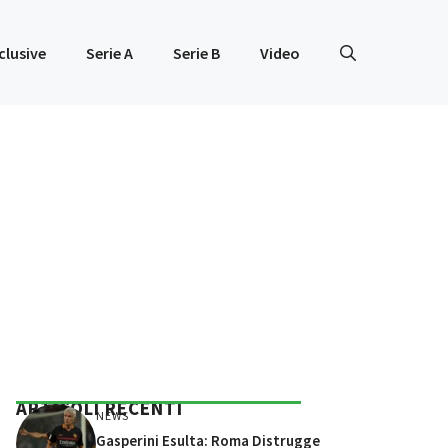
clusive
Serie A
Serie B
Video
ARTICOLI RECENTI
NEWS
Gasperini Esulta: Roma Distrugge