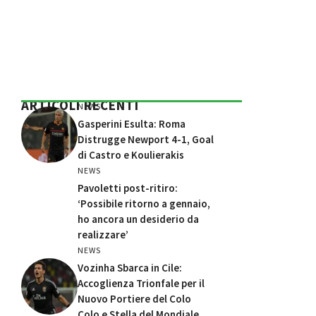
ARTICOLI RECENTI
NEWS
Gasperini Esulta: Roma
Distrugge Newport 4-1, Goal
di Castro e Koulierakis
NEWS
Pavoletti post-ritiro:
‘Possibile ritorno a gennaio,
ho ancora un desiderio da
realizzare’
NEWS
Vozinha Sbarca in Cile:
Accoglienza Trionfale per il
Nuovo Portiere del Colo
Colo e Stella del Mondiale