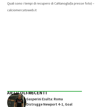
Quali sono i tempi di recupero di Cahlanoglu(la presse foto) –
calciomercatoweb.it
ARTICOLI RECENTI
NEWS
Gasperini Esulta: Roma
Distrugge Newport 4-1, Goal