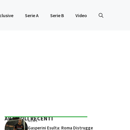
clusive
Serie A
Serie B
Video
ARTICOLI RECENTI
NEWS
Gasperini Esulta: Roma Distrugge