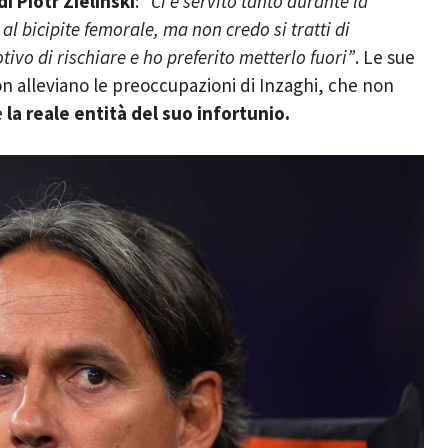
di Piotr Zielinski
:
“Ci è servito tanto durante la
 al bicipite femorale, ma non credo si tratti di
tivo di rischiare e ho preferito metterlo fuori”
. Le sue
on alleviano le preoccupazioni di Inzaghi, che non
è
la reale entità del suo infortunio.