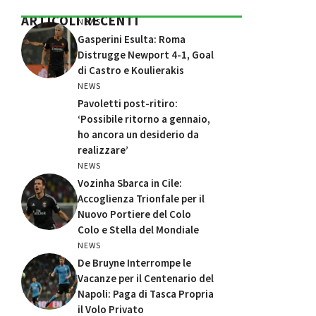
ARTICOLI RECENTI
NEWS
Gasperini Esulta: Roma
Distrugge Newport 4-1, Goal
di Castro e Koulierakis
NEWS
Pavoletti post-ritiro:
‘Possibile ritorno a gennaio,
ho ancora un desiderio da
realizzare’
NEWS
Vozinha Sbarca in Cile:
Accoglienza Trionfale per il
Nuovo Portiere del Colo
Colo e Stella del Mondiale
NEWS
De Bruyne Interrompe le
Vacanze per il Centenario del
Napoli: Paga di Tasca Propria
il Volo Privato