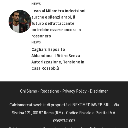
NEWS
Leao al Milan: tra indecisioni
turche e silenzi arabi, il
futuro dell’attaccante
potrebbe essere ancora in
rossonero
NEWS
Cagliari: Esposito
Abbandona il Ritiro Senza
Autorizzazione, Tensione in
Casa Rossoblù
Chi Siamo
-
Redazione
-
Privacy Policy
-
Disclaimer
Calciomercatoweb.it di proprietà di NEXTMEDIAWEB SRL - Via
Sistina 121, 00187 Roma (RM) - Codice Fiscale e Partita I.V.A.
09689341007