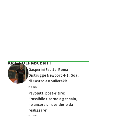
ARTICOLI RECENTI
NEWS
Gasperini Esulta: Roma
Distrugge Newport 4-1, Goal
di Castro e Koulierakis
NEWS
Pavoletti post-ritiro:
‘Possibile ritorno a gennaio,
ho ancora un desiderio da
realizzare’
NEWS