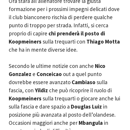
Ora starà all’allenatore trovare la giusta
formazione per i prossimi impegni delicati dove
il club bianconero rischia di perdere qualche
punto di troppo per strada. Infatti, si cerca
proprio di capire
chi prenderà il
posto di
Koopmeiners
sulla trequarti con
Thiago Motta
che ha in mente diverse idee.
Secondo le ultime notizie con anche
Nico
Gonzalez
e
Conceicao
out a quel punto
dovrebbe essere avanzato
Cambiaso
sulla
fascia, con
Yildiz
che può ricoprire il ruolo di
Koopmeiners
sulla trequarti o giocare anche lui
sulla fascia e dare spazio a
Douglas Luiz
in
posizione più avanzata al posto dell’olandese.
Occasioni maggiori anche per
Mbangula
in