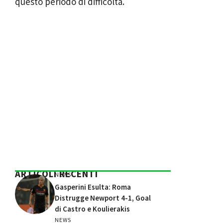
questo periodo di difficoltà.
ARTICOLI RECENTI
NEWS
Gasperini Esulta: Roma
Distrugge Newport 4-1, Goal
di Castro e Koulierakis
NEWS