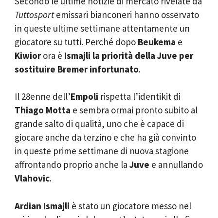
Secondo le ultime notizie di mercato rivelate da
Tuttosport
emissari bianconeri hanno osservato
in queste ultime settimane attentamente un
giocatore su tutti. Perché dopo
Beukema
e
Kiwior
ora è
Ismajli la priorità della Juve per
sostituire Bremer infortunato
.
Il 28enne dell’
Empoli
rispetta l’identikit di
Thiago Motta
e sembra ormai pronto subito al
grande salto di qualità, uno che è capace di
giocare anche da terzino e che ha già convinto
in queste prime settimane di nuova stagione
affrontando proprio anche la
Juve
e annullando
Vlahovic
.
Ardian Ismajli
è stato un giocatore messo nel