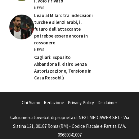
il Volo Privato
NEWS
Leao al Milan: tra indecisioni
turche e silenzi arabi, il
futuro dell’attaccante
potrebbe essere ancora in
rossonero
NEWS
Cagliari: Esposito
Abbandona il Ritiro Senza
Autorizzazione, Tensione in
Casa Rossoblù
Chi Siamo
-
Redazione
-
Privacy Policy
-
Disclaimer
Calciomercatoweb.it di proprietà di NEXTMEDIAWEB SRL - Via
Sistina 121, 00187 Roma (RM) - Codice Fiscale e Partita I.V.A.
09689341007