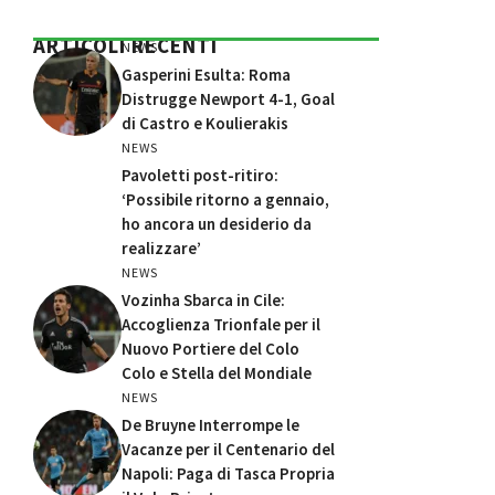
ARTICOLI RECENTI
NEWS
Gasperini Esulta: Roma
Distrugge Newport 4-1, Goal
di Castro e Koulierakis
NEWS
Pavoletti post-ritiro:
‘Possibile ritorno a gennaio,
ho ancora un desiderio da
realizzare’
NEWS
Vozinha Sbarca in Cile:
Accoglienza Trionfale per il
Nuovo Portiere del Colo
Colo e Stella del Mondiale
NEWS
De Bruyne Interrompe le
Vacanze per il Centenario del
Napoli: Paga di Tasca Propria