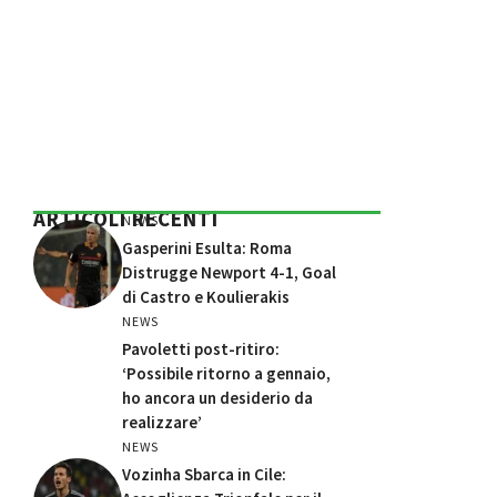
ARTICOLI RECENTI
NEWS
Gasperini Esulta: Roma
Distrugge Newport 4-1, Goal
di Castro e Koulierakis
NEWS
Pavoletti post-ritiro:
‘Possibile ritorno a gennaio,
ho ancora un desiderio da
realizzare’
NEWS
Vozinha Sbarca in Cile: