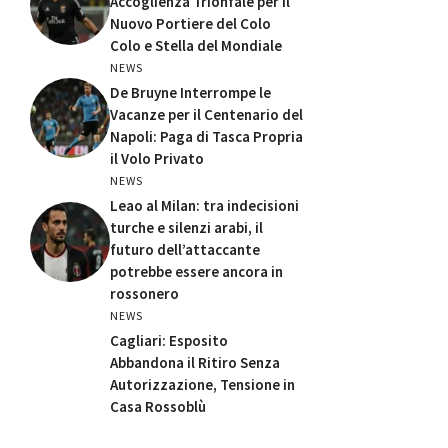
Accoglienza Trionfale per il
Nuovo Portiere del Colo
Colo e Stella del Mondiale
NEWS
De Bruyne Interrompe le
Vacanze per il Centenario del
Napoli: Paga di Tasca Propria
il Volo Privato
NEWS
Leao al Milan: tra indecisioni
turche e silenzi arabi, il
futuro dell’attaccante
potrebbe essere ancora in
rossonero
NEWS
Cagliari: Esposito
Abbandona il Ritiro Senza
Autorizzazione, Tensione in
Casa Rossoblù