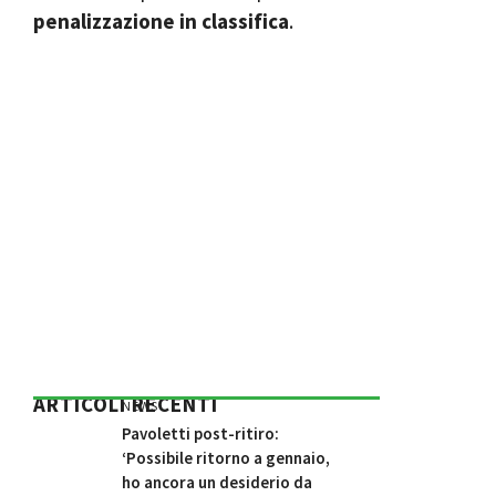
penalizzazione in classifica
.
ARTICOLI RECENTI
NEWS
Pavoletti post-ritiro:
‘Possibile ritorno a gennaio,
ho ancora un desiderio da