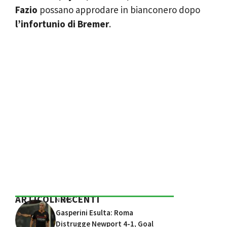
Fazio
possano approdare in bianconero dopo
l’infortunio di Bremer
.
ARTICOLI RECENTI
NEWS
Gasperini Esulta: Roma
Distrugge Newport 4-1, Goal