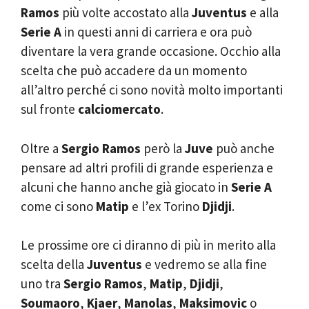
Ramos
più volte accostato alla
Juventus
e alla
Serie A
in questi anni di carriera e ora può
diventare la vera grande occasione. Occhio alla
scelta che può accadere da un momento
all’altro perché ci sono novità molto importanti
sul fronte
calciomercato
.
Oltre a
Sergio Ramos
però la
Juve
può anche
pensare ad altri profili di grande esperienza e
alcuni che hanno anche già giocato in
Serie A
come ci sono
Matip
e l’ex Torino
Djidji
.
Le prossime ore ci diranno di più in merito alla
scelta della
Juventus
e vedremo se alla fine
uno tra
Sergio Ramos
,
Matip
,
Djidji
,
Soumaoro
,
Kjaer
,
Manolas
,
Maksimovic
o