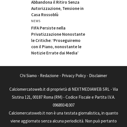
Abbandona il Ritiro Senza
Autorizzazione, Tensione in
Casa Rossoblù
NEWS
FIFA Persiste nella
Privatizzazione Nonostante
le Critiche: ‘Proseguiremo
con il Piano, nonostante le
Notizie Errate dai Media’
Chi Siamo
-
Redazione
-
Privacy Policy
-
Disclaimer
Calciomercatoweb.it di proprietà di NEXTMEDIAWEB SRL - Via
Sistina 121, 00187 Roma (RM) - Codice Fiscale e Partita I.V.A.
09689341007
Calciomercatoweb.it non è una testata giornalistica, in quanto
viene aggiornato senza alcuna periodicità. Non può pertanto