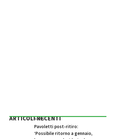
ARTICOLI RECENTI
NEWS
Pavoletti post-ritiro:
‘Possibile ritorno a gennaio,